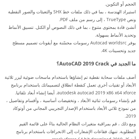
الحجم أو التكوين.
استيراد الهندسة ، بما في ذلك ملفات خط SHX والتعبئات والصور النقطية
ونص TrueType ، إلى رسم من ملف PDF.
أنشئ قادة بمحتوى متنوع ، بما في ذلك النصوص أو الكتل. تنسيق الأنماط
وتحديد الأنماط بسهولة.
يوفر Autocad worldsrc رسومات محسّنة مع أيقونات تصميم مسطح
جديد وتحسينات 4K.
ما الجديد في AutoCAD 2019 Crack؟
أضف ملفات سحابة نقطية تم إنشاؤها باستخدام ماسحات ضوئية ليزر ثلاثية
الأبعاد أو تقنيات أخرى تعمل كنقطة انطلاق لتصميماتك باستخدام برنامج
autodesk autocad 2019 x86 x64 xforce. أيضا إنشاء أبعاد تلقائيا.
قم بإنشاء رسومات ثنائية الأبعاد ، وتخفيضات أساسية ، وأقسام وتفاصيل ،
من نموذج ثلاثي الأبعاد باستخدام الإصدار التجريبي المجاني من أوتوكاد
2019.
ومع ذلك ، قم بمراقبة متغيرات النظام الحالية بناءً على قائمة القيم
المطلوبة. تنبهك فقاعات الإشعارات إلى الانحرافات باستخدام برنامج