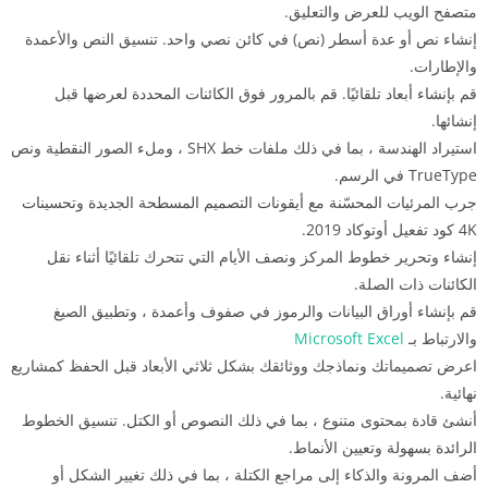
متصفح الويب للعرض والتعليق.
إنشاء نص أو عدة أسطر (نص) في كائن نصي واحد. تنسيق النص والأعمدة
والإطارات.
قم بإنشاء أبعاد تلقائيًا. قم بالمرور فوق الكائنات المحددة لعرضها قبل
إنشائها.
استيراد الهندسة ، بما في ذلك ملفات خط SHX ، وملء الصور النقطية ونص
TrueType في الرسم.
جرب المرئيات المحسّنة مع أيقونات التصميم المسطحة الجديدة وتحسينات
4K كود تفعيل أوتوكاد 2019.
إنشاء وتحرير خطوط المركز ونصف الأيام التي تتحرك تلقائيًا أثناء نقل
الكائنات ذات الصلة.
قم بإنشاء أوراق البيانات والرموز في صفوف وأعمدة ، وتطبيق الصيغ
والارتباط بـ
Microsoft Excel
اعرض تصميماتك ونماذجك ووثائقك بشكل ثلاثي الأبعاد قبل الحفظ كمشاريع
نهائية.
أنشئ قادة بمحتوى متنوع ، بما في ذلك النصوص أو الكتل. تنسيق الخطوط
الرائدة بسهولة وتعيين الأنماط.
أضف المرونة والذكاء إلى مراجع الكتلة ، بما في ذلك تغيير الشكل أو