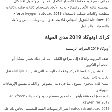
مجاني ، مع قيود محتملة للإصدار الكامل. قم برسم وتعديل الأشكال
الهندسية ثنائية الأبعاد والنماذج ثلاثية الأبعاد باستخدام كائنات صلبة وكائنات
سطحية وكائنات شبكية باستخدام
xforce keygen autocad 2019
windows 10 للتنزيل المجاني 64 بت
. علق الرسومات بالنص والأبعاد
والتسميات والجداول.
كراك اوتوكاد 2019 مدى الحياة
أوتوكاد 2019 الميزات الرئيسية
أضف المرونة والذكاء إلى مراجع الكتلة ، بما في ذلك تغيير الشكل أو
الحجم أو التكوين.
إنشاء وتحرير خطوط المركز وعلامات الوسط التي تتحرك تلقائيًا أثناء نقل
الكائنات ذات الصلة.
أنشئ قادة بمحتوى متنوع ، بما في ذلك النصوص أو الكتل. تنسيق الإرشادات
بسهولة و
يقدم صورًا محسّنة بأيقونات تصميم مسطح جديد وتحسينات 4K xforce
keygen rar 2019.
autodesk autocad 2019 انشر الرسومات الفنية للتصميم الخاص بك على