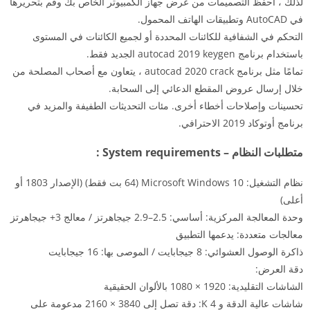
لذلك ، احفظ التصميمات من عرض جهاز الكمبيوتر الخاص بك وقم بتحريرها
في AutoCAD وتطبيقات الهاتف المحمول.
التحكم في الشفافية للكائنات المحددة أو لجميع الكائنات في المستوى
باستخدام برنامج autocad 2019 keygen الجديد فقط.
تمامًا مثل برنامج autocad 2020 crack ، يتعاون مع أصحاب المصلحة من
خلال إرسال عروض المقطع الدعائي إلى السحابة.
تحسينات وإصلاحات أخطاء أخرى. مئات التحديثات الطفيفة والمزيد في
برنامج أوتوكاد 2019 الاحترافي.
متطلبات النظام – System requirements :
نظام التشغيل: Microsoft Windows 10 (64 بت فقط) (الإصدار 1803 أو
أعلى)
وحدة المعالجة المركزية: أساسي: 2.5–2.9 جيجاهرتز / معالج 3+ جيجاهرتز
معالجات متعددة: يدعمها التطبيق
ذاكرة الوصول العشوائي: 8 جيجابايت / الموصى بها: 16 جيجابايت
دقة العرض:
الشاشات التقليدية: 1920 × 1080 بالألوان الحقيقية
شاشات عالية الدقة و 4 K: دقة تصل إلى 3840 × 2160 مدعومة على