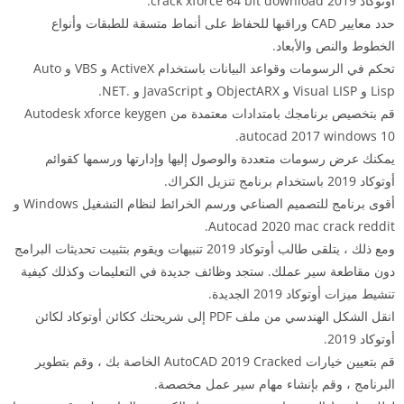
أوتوكاد 2019 crack xforce 64 bit download.
حدد معايير CAD وراقبها للحفاظ على أنماط متسقة للطبقات وأنواع
الخطوط والنص والأبعاد.
تحكم في الرسومات وقواعد البيانات باستخدام ActiveX و VBS و Auto
Lisp و Visual LISP و ObjectARX و JavaScript و .NET.
قم بتخصيص برنامجك بامتدادات معتمدة من Autodesk xforce keygen
autocad 2017 windows 10.
يمكنك عرض رسومات متعددة والوصول إليها وإدارتها ورسمها كقوائم
أوتوكاد 2019 باستخدام برنامج تنزيل الكراك.
أقوى برنامج للتصميم الصناعي ورسم الخرائط لنظام التشغيل Windows و
Autocad 2020 mac crack reddit.
ومع ذلك ، يتلقى طالب أوتوكاد 2019 تنبيهات ويقوم بتثبيت تحديثات البرامج
دون مقاطعة سير عملك. ستجد وظائف جديدة في التعليمات وكذلك كيفية
تنشيط ميزات أوتوكاد 2019 الجديدة.
انقل الشكل الهندسي من ملف PDF إلى شريحتك ككائن أوتوكاد لكائن
أوتوكاد 2019.
قم بتعيين خيارات AutoCAD 2019 Cracked الخاصة بك ، وقم بتطوير
البرنامج ، وقم بإنشاء مهام سير عمل مخصصة.