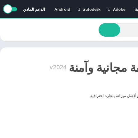
ة
Adobe
autodesk
Android
الدعم المادي
AutoCAD
Adobe After Effects
Revit
Adobe Audition
Adobe Illustrator
Adobe Media Encoder
Adobe Premiere
v2024