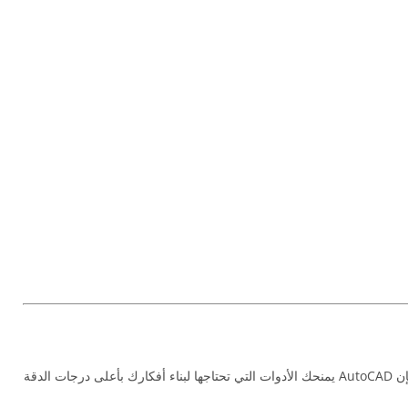
خطوة مهمة لكل من يريد التميز في عالم التصميم الهندسي. سواء كنت مهندسًا محترفًا أو طالبًا في بداية مشواره، فإن AutoCAD يمنحك الأدوات التي تحتاجها لبناء أفكارك بأعلى درجات الدقة