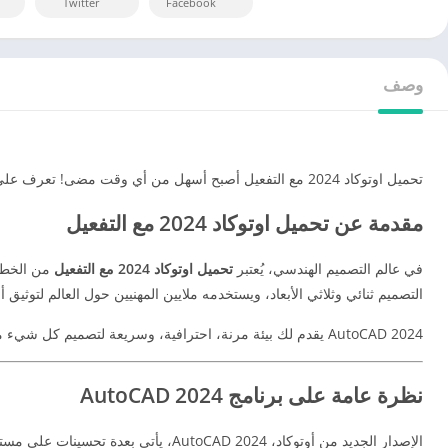
Twitter
Facebook
وصف
تحميل اوتوكاد 2024 مع التفعيل أصبح أسهل من أي وقت مضى! تعرف على طريقة تحميل AutoCAD 2024 للكمبيوتر، متطلبات النظام، وأفضل ميزاته بنظرة احترافية.
مقدمة عن تحميل اوتوكاد 2024 مع التفعيل
في عالم التصميم الهندسي، يُعتبر
تحميل اوتوكاد 2024 مع التفعيل
التصميم ثنائي وثلاثي الأبعاد، ويستخدمه ملايين المهنيين حول العالم لتوثيق أ
AutoCAD 2024 يقدم لك بيئة مرنة، احترافية، وسريعة لتصميم كل شيء من المخططات المعمارية إلى النماذج الميكانيكية المعقدة.
نظرة عامة على برنامج AutoCAD 2024
الإصدار الجديد من أوتوكاد، AutoCAD 2024، يأتي بعدة تحسينات على مستوى الأداء وسرعة التفاعل مع الملفات الضخمة. يُسهل استيراد تنسيقات CAD متعددة، ويُتيح تحديث الرسومات تلقائيًا بعد أي تعديل على النموذج الهندسي.