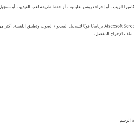
طع فيديو YouTube ، أو التقاط مكالمات كاميرا الويب ، أو إجراء دروس تعليمية ، أو حفظ طريقة لع
مع وظائف التحرير الإضافية لتسجيل الشاشة واللقطات ، يعد Aiseesoft Screen Recorder برنامجًا قوي
 ملف الإخراج المفضل.
ة الرسم