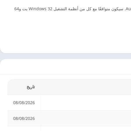
انقر على الزر أدناه لبدء تنزيل Autodesk Maya 2022 مجانًا. هذا هو برنامج التثبيت الكامل دون اتصال بالإنترنت والإعداد المستقل لـ Autodesk Maya 2022. سيكون متوافقًا مع كل من أنظمة التشغيل Windows 32 بت و64
تاريخ
08/08/2026
08/08/2026