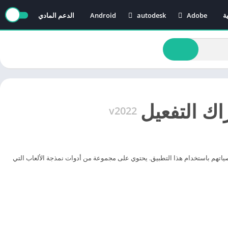
ة
Adobe
autodesk
Android
الدعم المادي
AutoCAD
Adobe After Effects
Revit
Adobe Audition
Adobe Illustrator
Adobe Media Encoder
Adobe Premiere
v2022
من إنشاء شخصياتهم باستخدام هذا التطبيق. يحتوي على مجموعة من أدوات نمذجة الألعاب التي