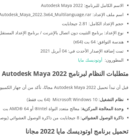
الاسم الكامل للبرنامج: Autodesk Maya 2022
اسم ملف الإعداد: Autodesk_Maya_2022.3x64_Multilanguage.rar
حجم الإعداد الكامل: 2.81 جيجابايت
نوع الإعداد: برنامج التثبيت دون اتصال بالإنترنت / برنامج الإعداد المستق
هندسة التوافق: 64 بت (x64)
تمت إضافة الإصدار الأحدث في: 04 أبريل 2021
المطورون:
أوتوديسك مايا
متطلبات النظام لبرنامج Autodesk Maya 2022
قبل أن تبدأ تحميل Autodesk Maya 2022 مجانًا، تأكد من أن جهاز الكمبيوتر الخاص بك يلبي الحد الأدنى من متطلبات النظام.
نظام التشغيل:
Microsoft Windows 10 (64 بت فقط)
وحدة المعالجة المركزية:
معالج متعدد النواة Intel® أو AMD® 64 بت
ذاكرة الوصول العشوائي:
8 جيجابايت من ذاكرة الوصول العشوائي (يوصى بـ 16 جيجابايت أو أكثر)
تحميل برنامج اوتوديسك مايا 2022 مجانا