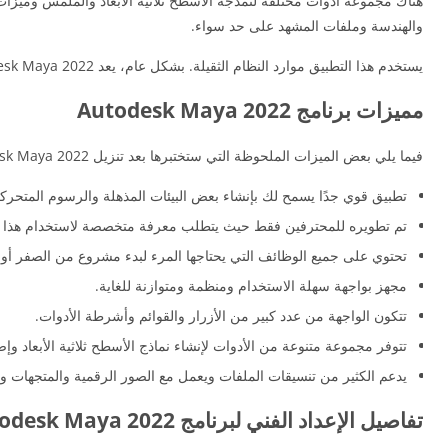
هناك مجموعة أدوات مختلفة لنمذجة الأسطح ثلاثية الأبعاد والملمس وميزات 
والهندسة وملفات المشهد على حد سواء.
يستخدم هذا التطبيق موارد النظام الثقيلة. بشكل عام، يعد Autodesk Maya 2022 تطبيقًا مهيبًا يتيح لك إنشاء بعض البيئات المذهلة والرسوم المتحركة بالإضافة إلى التأثيرات. يمكنك أيضًا تنزيل
مميزات برنامج Autodesk Maya 2022
فيما يلي بعض الميزات الملحوظة التي ستختبرها بعد تنزيل Autodesk Maya 2022 مجانًا.
تطبيق قوي جدًا يسمح لك بإنشاء بعض البيئات المذهلة والرسوم المتحركة 
تم تطويره للمحترفين فقط حيث يتطلب معرفة متخصصة لاستخدام هذا ال
تحتوي على جميع الوظائف التي يحتاجها المرء لبدء مشروع من الصفر أو
مجهز بواجهة سهلة الاستخدام ومنظمة ومتوازنة للغاية.
تتكون الواجهة من عدد كبير من الأزرار والقوائم وأشرطة الأدوات.
تتوفر مجموعة متنوعة من الأدوات لإنشاء نماذج الأسطح ثلاثية الأبعاد وإض
يدعم الكثير من تنسيقات الملفات ويعمل مع الصور الرقمية والمتجهات 
تفاصيل الإعداد الفني لبرنامج Autodesk Maya 2022