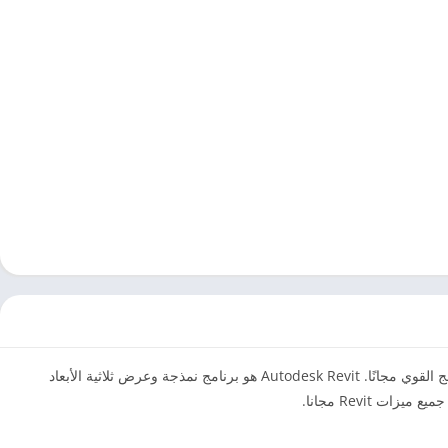
مع Crack كراك التفعيل، فقد وصلت إلى المكان الصحيح. سنوضح لك هنا كيفية الحصول على هذا البرنامج القوي مجانًا. Autodesk Revit هو برنامج نمذجة وعرض ثلاثية الأبعاد
 Revit مجانا.