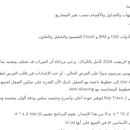
ة.
جهات والجداول والأقسام حسب تغير المشاريع.
إذا كان نظامك يدعمها.
Anti-aliasing: في مربع الحوار Options ، تم تغيير خيار Use Anti-Aliasing إلى خطوط ناعمة مع الصقل. لدي