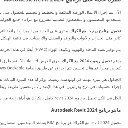
الآن يتم إجراء الأعمال الورقية المكثفة والتخطيط والتصميم للحصول على نت
يستخدمها المصممون والمخططون لتصميم مشروع مع مراعاة جميع الجوانب 
تحميل برنامج ريفيت مع الكراك
يحتوي على العديد من الميزات الرائعة التي
كائن مثل الجدران والأبواب والنوافذ والسقف والأرضيات. في قائمة الهيكل ،
يتم توفير تقنية التدفئة والتهوية وتكييف الهواء (HVAC) أيضًا في هذه الحزمة مما يعني أنه يمكنك إضافة مجاري الهواء ومحطة الهواء والمزيد من المطلوب لهذا الغرض.
يدعم
تحميل ريفيت 2024 مع الكراك
كعرض مجزأ. ثم هناك تحسين يتم إجراؤه عن طريق إضافة Windows Dockable. لزيادة مساحة التصميم الخاصة بك ، يمكنك تثبيت أشرطة الأدوات والنوافذ الأخرى في الجزء السفلي على شكل علامات تبويب.
إجراء تحسينات في درج ودرابزين. في هذا الإصدار ، تم تحسين طريقة ربط ال
الكل في الكل تحميل برنامج revit 2024 كامل بالكراك هو أداة رائعة من شأنها أن تسهل عمل المصممين بطريقة رائعة. ستساعد الأداة في تحسين الإنتاجية والكفاءة.
ما هو برنامج Autodesk Revit 2024
تحميل revit 2024 مع الكراك هو برنامج BIM يساعد المهندسين المعماريين والمهندسين والمحترفين في البناء على إنشاء مباني وبنية تحتية عالية الجودة. يمكنك استخدام Revit كالتالي: