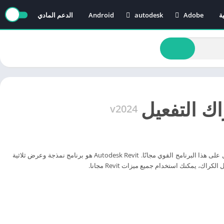
ة
Adobe
autodesk
Android
الدعم المادي
AutoCAD
Adobe After Effects
Revit
Adobe Audition
Adobe Illustrator
Adobe Media Encoder
Adobe Premiere
v2024
إذا كنت ترغب في تنزيل Autodesk Revit 2024 مع Crack Activation ، فقد وصلت إلى المكان الصحيح. سنوضح لك هنا كيفية الحصول على هذا البرنامج القوي مجانًا. Autodesk Revit هو برنامج نمذجة وعرض ثلاثية
 يمكنك استخدام جميع ميزات Revit مجانا.