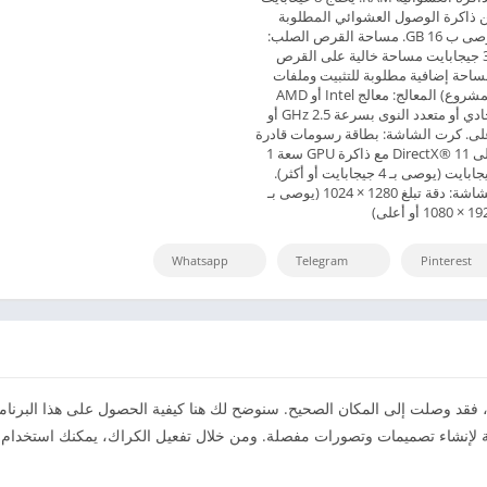
 ذاكرة الوصول العشوائي المطلوبة
يوصى ب 16 GB. مساحة القرص الصلب:
30 جيجابايت مساحة خالية على القرص
ساحة إضافية مطلوبة للتثبيت وملفات
المشروع) المعالج: معالج Intel أو AMD
أحادي أو متعدد النوى بسرعة 2.5 GHz أو
لى. كرت الشاشة: بطاقة رسومات قادرة
على DirectX® 11 مع ذاكرة GPU سعة 1
جيجابايت (يوصى بـ 4 جيجابايت أو أكثر).
الشاشة: دقة تبلغ 1280 × 1024 (يوصى بـ
1080 أو أعلى)
Whatsapp
Telegram
Pinterest
إنشاء تصميمات وتصورات مفصلة. ومن خلال تفعيل الكراك، يمكنك استخدام جميع ميزات