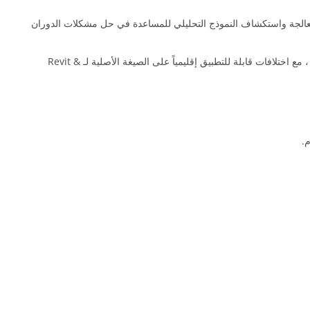
لإنشائيون أن النموذج التحليلي الهيكلي قد تم تحسينه في عدة مجالات مختلفة. يؤدي ذلك إلى تحسين قدرتك داخل Revit على معالجة واستكشاف النموذج التحليلي للمساعدة في حل مشكلات الدوران
يمكنك الآن حساب انخفاض الضغط لمجاري الهواء والأنابيب باستخدام معادلات هالاند أو كولبروك. يساعد هذا في تحسين دقة بعض الحسابات الميكانيكية ، مع اختلافات قابلة للتطبيق إقليمياً على الصيغة الأصلية لـ Revit &
.