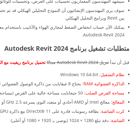
سيشهد المهندسون المعماريون تحسينات على العرض، وتحسينات للوثائق وا
بين Revit وبرامج التحليل الهيكلي.
Autodesk Revit 2024.
متطلبات تشغيل برنامج Autodesk Revit 2024
قبل أن تبدأ
تنزيل Autodesk Revit 2024 مجانًا
تحميل برنامج ريفيت مع ال
نظام التشغيل
: Windows 10 64-bit
الذاكرة العشوائية RAM
: يحتاج 8 غيغابايت من ذاكرة الوصول العشوائي المطلوبة يوصى ب 16 GB.
مساحة القرص الصلب
: 50 جيجابايت مساحة خالية على القرص (مساحة إضافية مطلوبة للتثبيت وملفات المشروع)
المعالج
: معالج Intel أو AMD أحادي أو متعدد النوى بسرعة 2.5 GHz أو أعلى.
كرت الشاشة
: بطاقة رسومات قادرة على DirectX® 11 مع ذاكرة GPU سعة 1 جيجابايت (يوصى بـ 4 جيجابايت أو أكثر).
الشاشة
: دقة تبلغ 1280 × 1024 (يوصى بـ 1920 × 1080 أو أعلى)