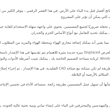
ائج أفضل قبل بدء البناء على الأرض. في هذا العصر الرقمي ، يتوفر الكثير من ال
التي يمكن أن تؤثر على المشروع.
 تجعله ضروريًا لجميع المصممين. يحتوي على واجهة سهلة الاستخدام للغاية حيث 
 يمكنك تحديد التعامل مع أنواع الأساس الحزم والجدران.
طرق العرض Displaced. تعد طرق العرض Displaced ميزة جديدة مثيرة للاهتمام يتم ت
الجداول هي ميزة مهمة في اوتودسك ريفيت. توفر لنا هذه الميزة البيانات بطريقة ل
سلالم بالأرضية أو البلاطة.