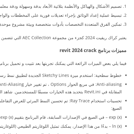
تصميم الأشكال والهياكل والأنظمة بثلاثية الأبعاد بدقة وسهولة ودقة معلمي
تبسيط عملية إعداد الوثائق بإجراء تعديلات فورية على المخططات والوا
تمكين الفرق المتعددة التخصصات بأدوات متخصصة وبيئة مشروع موحدة.
يعتبر كراك ريفيت 2024 كجزء من مجموعة AEC Collection التي تتضمن أدوات CAD و BIM و Cloud للتصميم والتحليل والتعاون.
مميزات برنامج revit 2024 crack
فيما يلي بعض الميزات الرائعة التي يمكنك تجربتها بعد تثبيت و تحميل برنامج الريفيت 2024 كامل بالكراك، يرجى مراعاة أن الميزات قد تختلف وتعتمد تمامًا على ما 
خطوط سطحية: استخدم ميزة Sketchy Lines الجديدة لتطبيق نمط رسومي مرسوم يدويًا على العرض الحالي ، أو حدد الإعدادات في قالب العرض لتطبيق النمط على طرق عرض متعددة. انظر حول Sketchy Lines.
المقابلة في Revit.ini بتحديد هذه الخيارات مسبقًا للمستخدمين. شاهد الخطوط المتجانسة مع Anti-Aliasing.
تحسينات استخدام Ray Trace: تم تحسين النمط المرئي للعرض التفاعلي لـ Ray Trace لتوفير جودة أعلى وأسرع وتجسيد سلس ودقة ألوان محسنة وظلال محسنة مع جميع الخلفيات.
الصيغ:
exp (x) – في الصيغ في الإصدارات السابقة، قام البرنامج بتقييم exp (x) كـ 10 ^ x. بدءًا من هذا الإصدار، يقوم البرنامج بتقييم exp (x) كـ e ^ x.
ln (x) – بدءًا من هذا الإصدار، يمكنك تمثيل اللوغاريتم الطبيعي (اللوغاريتم الأساسي e) في الصيغ على أنها ln (x).