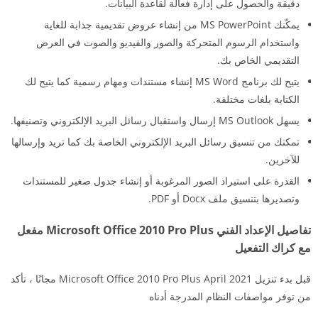
دقيقة والحصول على إدارة فعالة لقاعدة البيانات.
يمكّنك MS PowerPoint من إنشاء عروض تقديمية جذابة للغاية
واستخدام الرسوم المتحركة والصور والفيديو والصوت في العرض
التقديمي الخاص بك.
يتيح لك برنامج MS Word إنشاء مستندات ومهام رسمية كما يتيح لك
الكتابة بلغات مختلفة.
يسهل MS Outlook إرسال واستقبال رسائل البريد الإلكتروني وتصنيفها.
تمكنك من تنسيق رسائل البريد الإلكتروني الخاصة بك كما تريد وإرسالها
للآخرين.
القدرة على استيراد الصور المرغوبة أو إنشاء جدول صغير للمستندات
وتصديرها بتنسيق ملف Docx أو PDF.
تفاصيل الإعداد الفني Microsoft Office 2010 Pro Plus مفعل
مع كراك التفعيل
قبل بدء تنزيل Microsoft Office 2010 Pro Plus April 2021 مجانًا ، تأكد
من توفر مواصفات النظام المدرجة أدناه