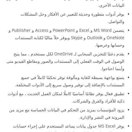
البيانات الأخرى.
يوفر أدوات متطورة وحديثة للتعبير عن الأفكار وحل المشكلات
والتواصل.
يتضمن MS Word و Excel و PowerPoint و Access و Publisher و
OneNote و Outlook و Skype ويوفر حلاً مثاليًا لكتابة المستندات
وحسابها وعرضها.
يقدم دعمًا للتخزين السحابي لـ OneDrive لكل مستخدم ، مما يتيح
الوصول في الوقت الفعلي إلى المستندات والصور ومقاطع الفيديو متى
وأينما احتاجوا.
يتمتع بواجهة بسيطة للغاية ومألوفة توفر تحكمًا كاملاً في جميع
المستندات بالإضافة إلى توفير وصول سريع إلى الأدوات المختلفة.
تطبيق فعال يوفر نظامًا أساسيًا كاملًا لمكان العمل الحديث ، مع أدوات
ذكية للأفراد والفرق والشركات.
يزود المؤسسات بمزيد من التحكم في البيانات الحساسة مع مزيد من
المرونة في النشر والإدارة.
يوفر MS Excel جدول بيانات يساعد المستخدم على إجراء حسابات