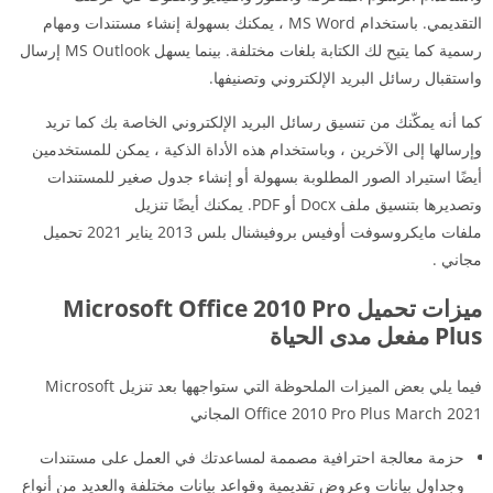
التقديمي. باستخدام MS Word ، يمكنك بسهولة إنشاء مستندات ومهام
رسمية كما يتيح لك الكتابة بلغات مختلفة. بينما يسهل MS Outlook إرسال
واستقبال رسائل البريد الإلكتروني وتصنيفها.
كما أنه يمكّنك من تنسيق رسائل البريد الإلكتروني الخاصة بك كما تريد
وإرسالها إلى الآخرين ، وباستخدام هذه الأداة الذكية ، يمكن للمستخدمين
أيضًا استيراد الصور المطلوبة بسهولة أو إنشاء جدول صغير للمستندات
وتصديرها بتنسيق ملف Docx أو PDF. يمكنك أيضًا تنزيل
ملفات
مايكروسوفت أوفيس بروفيشنال بلس 2013 يناير 2021 تحميل
مجاني
.
ميزات تحميل Microsoft Office 2010 Pro
Plus مفعل مدى الحياة
فيما يلي بعض الميزات الملحوظة التي ستواجهها بعد تنزيل Microsoft
Office 2010 Pro Plus March 2021 المجاني
حزمة معالجة احترافية مصممة لمساعدتك في العمل على مستندات
وجداول بيانات وعروض تقديمية وقواعد بيانات مختلفة والعديد من أنواع