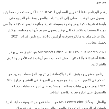
وعرضها.
يقدم البرنامج دعمًا للتخزين السحابي لـ OneDrive لكل مستخدم ، مما يتيح
الوصول في الوقت الفعلي إلى المستندات والصور ومقاطع الفيديو متى
وأينما احتاجوا ، كما يوفر واجهة بسيطة للغاية ومألوفة توفر تحكمًا كاملاً في
جميع المستندات بالإضافة إلى توفير وصول سريع لأدوات مختلفة. يمكنك
أيضًا تنزيل ملفات
مايكروسوفت أوفيس 2016 برو بلس فبراير 2021
تحميل مجاني
.
Microsoft Office 2010 Pro Plus March 2021 هو تطبيق فعال يوفر
نظامًا أساسيًا كاملًا لمكان العمل الحديث ، مع أدوات ذكية للأفراد والفرق
والشركات.
البرنامج معقول وموثوق للغاية بالإضافة إلى تزويد المؤسسات بمزيد من
التحكم في الأمور الحساسة مع مزيد من المرونة في النشر والإدارة. MS
Excel يوفر جدول بيانات يساعد المستخدم على إجراء حسابات دقيقة
والحصول على إدارة فعالة لقاعدة البيانات.
وبالمثل ، يمكّنك MS PowerPoint من إنشاء عروض تقديمية جذابة للغاية
واستخدام الرسوم المتحركة والصور والفيديو والصوت في عرضك