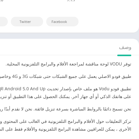
Twitter
Facebook
وصف
توفر VODU لوحة مناقشة لمراجعة الأفلام والبرامج التلفزيونية المحلية.
طبيق فودو الاصلي يعمل على جميع الشبكات حتى شبكات 3G و 4G وخاصية تنزيل الافلام للمشاهده لاحقاً لهاذا يعتبر افضل تطبيق، نتمنى لكم المزيد من التطور.
على هاتفك الذكي أو أي جهاز آخر. يمكنك الحصول على هذا التطبيق أو تنز
نحن نسمح دائمًا بالروابط المباشرة بسرعة تنزيل فائقة. نحن لا نقدم أبدًا روابط معطلة لمستخدمينا الكرام ، يرجى ملا
تركز التعليقات حول الأفلام والبرامج التلفزيونية في الغالب على المحتوى و
الأخرى ، يمكن للعراقيين مشاهدة البرامج التلفزيونية والأفلام فقط على ال