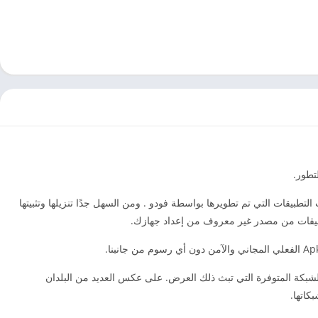
 بإصدار تحديث Android 5.0 And Up الإصدار v7.0.4 وهو أعلى فئة ترفيه مجانية في متجر All Apps Store. إنها أحدث التطبيقات التي تم تطويرها بواسطة فودو . ومن السهل جدًا تنزيلها وتثبيتها
تطبيقات من مصدر غير معروف من إعداد جهازك.
و الشبكة المتوفرة التي تبث ذلك العرض. على عكس العديد من البلدان
كاتها.