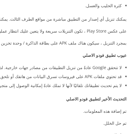
كثرة الحليب والعسل.
يمكنك تنزيل أي إصدار من التطبيق مباشرة من مواقع الطرف الثالث. يمكنك
على عكس Play Store ، تكون التنزيلات سريعة ولا يتعين عليك انتظار عملية التحقق.
بمجرد التنزيل ، سيكون هناك ملف APK على بطاقة الذاكرة / وحدة تخزين النظام. لذلك يمكنك إلغاء تثبيته وإعادة تثبيته عدة مرات دون تنزيل.
عيوب تطبيق فودو الاصلي
لا تتحقق Google عادةً من تنزيل التطبيقات من مصادر جهات خارجية. لذلك يمكن أن يتلف هاتفك.
قد تحتوي ملفات APK على فيروسات تسرق البيانات من هاتفك أو تلحق الضرر بهاتفك.
لا يتم تحديث تطبيقاتك تلقائيًا لأنها لا تملك عادةً إمكانية الوصول إلى متجر Google Play
التحديث الأخير لتطبيق فودو الاصلي
تم إضافة هذه المعلومات.
تم حل الخلل.