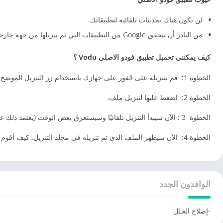
لن تكون هناك تحديثات تلقائية لتطبيقاتك.
من النادر أن تتحقق Google من التطبيقات التي تم تنزيلها من جهة خارجية.
كيف يمكنني تحميل تطبيق فودو الاصلي Vodu ؟
الخطوة 1: قم بتنزيله على الفور على جهازك باستخدام زر التنزيل الموضح أدناه.
الخطوة 2: اضغط عليها لتنزيل ملف.
الخطوة 3 : الآن سيبدأ التنزيل تلقائيًا وسيستغرق بعض الوقت (يعتمد ذلك على سرعة الإنترنت لديك أو حجم الملفات).
الخطوة 4: الآن سيظهر الملف الذي تم تنزيله في مجلد التنزيل. كيف أقوم بتثبيت ملفات APK؟
الوافدون الجدد
-إصلاح الخلل