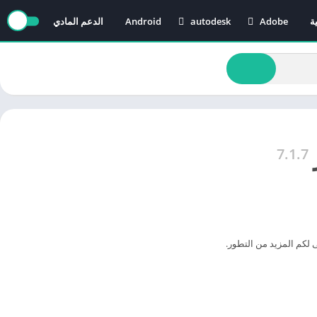
ة
Adobe
autodesk
Android
الدعم المادي
AutoCAD
Adobe After Effects
Revit
Adobe Audition
Adobe Illustrator
Adobe Media Encoder
Adobe Premiere
7.1.7