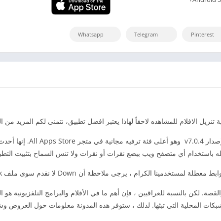
Whatsapp
Telegram
Pinterest
تطبيق فودو Vodu هو ملف خاص
يله باستخدام أي متصفح ويب ببضع نقرات أو نقرات ولا تنس السماح بتثبيت ال
حظة أن Down لا نقدم سوى ملف Apk الفعلي المجاني والآمن دون أي رسوم من جانبنا.
القصة. لكن بالنسبة للعراقيين ، فإن أهم ما في الأفلام والبرامج التلفزيونية ه
شبكات المحلية التي تبثها. لذلك ، ستوفر هذه المدونة معلومات حول العروض وشب