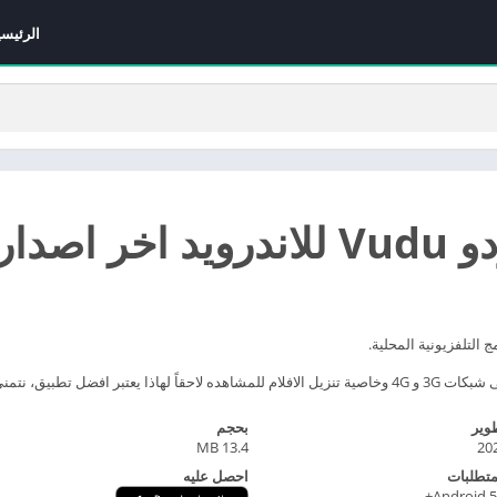
الرئيسي
 اصدار
نى لكم المزيد من التطور.
وير
بحجم
13.4 MB
20
متطلبات
احصل عليه
Android 5.