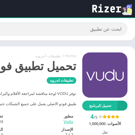
Home
/
تطبيقات اندرويد
تحميل تطبيق فودو Vudu للاندرويد اخر
تطبيقات اندرويد
توفر VODU لوحة مناقشة لمراجعة الأفلام والبرامج التلفزيونية المحلية.
طبيق فودو الاصلي يعمل على جميع الشبكات حتى شبكات 3G و 4G وخاصية تنزيل الافلام للمشاهده لاحقاً لهاذا يعتبر افضل تطبيق، نتم
تحميل البرنامج
4
مطور
تط
/5
24
Vudu
الأصوات:
1,000,000
الإصدار
ال
نقل
0+
7.1.7