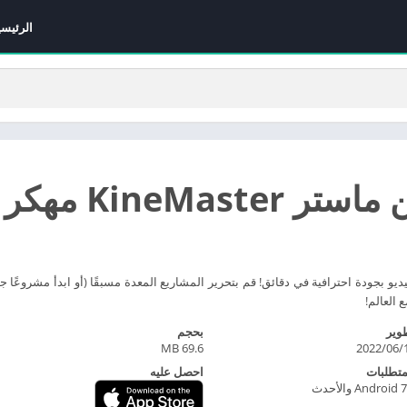
الرئيسي
K مهكر اخر اصدار
KineMaster إنشاء مقاطع فيديو بجودة احترافية في دقائق! قم بتحرير المشاريع المعدة مسبقًا (أو ابد
 العالم!
وير
بحجم
202
69.6 MB
متطلبات
احصل عليه
Android  والأحدث