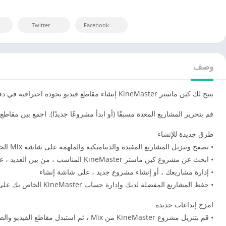
Twitter
Facebook
وصف
يتيح لك كين ماستر KineMaster إنشاء مقاطع فيديو بجودة احترافية في دقائق!
قم بتحرير المشاريع المعدة مسبقًا (أو ابدأ مشروعًا جديدًا). اجمع بين مقاطع
طرق جديدة للإنشاء
• تصفح وتنزيل المشاريع المفيدة والديناميكية والملهمة على شاشة Mix الجديدة
• ابحث عن مشروع كين ماستر KineMaster المناسب ، من بين العديد ، على شاشة البحث
• إدارة مشاريعك ، أو إنشاء مشروع جديد ، على شاشة إنشاء
• حفظ المشاريع المفضلة لديك وإدارة حساب KineMaster الخاص بك على الشاشة “أنا”
امزج إبداعات جديدة
• قم بتنزيل مشروع KineMaster من Mix ، ثم استبدل مقاطع الفيديو والصور