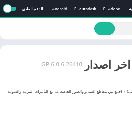
ة
Adobe
autodesk
Android
الدعم المادي
AutoCAD
Adobe After Effects
Revit
Adobe Audition
Adobe Illustrator
Adobe Media Encoder
Adobe Premiere
6.0.6.26410.GP
أ مشروعًا جديدًا). اجمع بين مقاطع الفيديو والصور الخاصة بك مع التأثيرات المرئية والصوتية