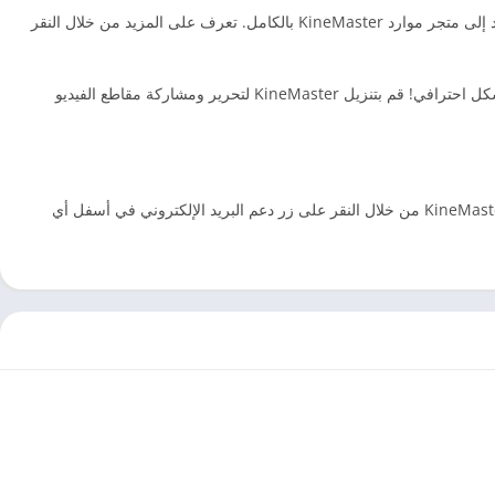
افتح المزيد مع اشتراك KineMaster Premium! يزيل الاشتراك علامة KineMaster المائية ، ويوفر تجربة خالية من الإعلانات ، ويمنحك وصولاً غير محدود إلى متجر موارد KineMaster بالكامل. تعرف على المزيد من خلال النقر
اكتشف لماذا يحب المبدعون KineMaster للترويج على وسائل التواصل الاجتماعي ولماذا يستخدمه أصحاب الأعمال والصحفيون والمعلمون والمسوقون بشكل احترافي! قم بتنزيل KineMaster لتحرير ومشاركة مقاطع الفيديو
لمزيد من المعلومات ، يرجى النقر فوق علامة الاستفهام على شاشة إنشاء KineMaster. إذا لم تتمكن من العثور على الحل الذي تبحث عنه ، فاتصل بـ KineMaster من خلال النقر على زر دعم البريد الإلكتروني في أسفل أي