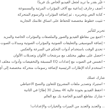
• غيّر بقدر ما تريد لجعل الفيديو الخاص بك فريدًا
• أضف زخارف إبداعية مع آلاف المؤثرات المرئية والمسموعة
• كتابة النص وتحريره ، ثم إضافة المؤثرات والرسوم المتحركة
• تثبيت خطوط مخصصة للحفاظ على اتساق علامتك التجارية
تحرير للتأثير
• اجمع بين مقاطع الفيديو والصور والملصقات والمؤثرات الخاصة والمزيد
• إضافة الموسيقى والتعليقات الصوتية والمؤثرات الصوتية ومبدلات الصوت
• تحدي الوقت باستخدام أدوات التحكم في السرعة والعكس
• احصل على مظهر مختلف مع مرشحات الألوان وتعديلات الألوان
• انغمس في الصوت مع إعدادات EQ المسبقة والتخفيضات وأدوات مغلف الصوت
• استخدم أداة الإطارات الرئيسية لإضافة رسومات متحركة مخصصة إلى أي 
شارك عملك
• استيراد وتصدير ملفات المشروع للتعاون والنسخ الاحتياطي
• احفظ الفيديو بجودة عالية 4K بمعدل 30 إطارًا في الثانية
• شارك مقاطع الفيديو الخاصة بك مع العالم
… والعديد والعديد من الميزات والخيارات والإعدادات!