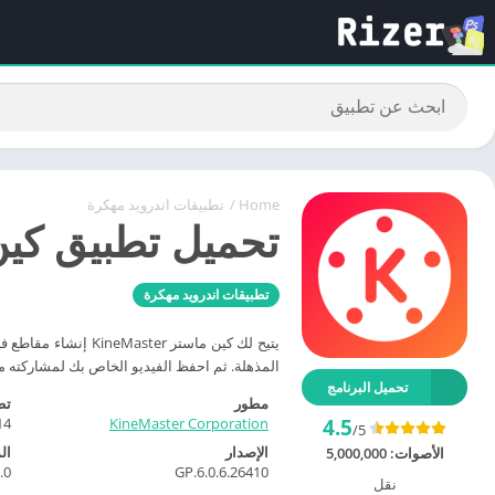
Home
/
تطبيقات اندرويد مهكرة
تحميل تطبيق كين ماستر ineMaster
تطبيقات اندرويد مهكرة
يتيح لك كين ماستر 
المذهلة. ثم احفظ الفيديو الخاص بك لمشاركته مع
تحميل البرنامج
مطور
تط
KineMaster Corporation
14‏/06‏/2
4.5
/5
الإصدار
ال
الأصوات:
5,000,000
6.0.6.26410.GP
7.0
نقل