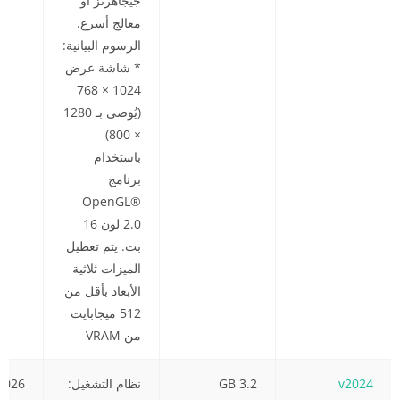
جيجاهرتز أو
معالج أسرع.
الرسوم البيانية:
* شاشة عرض
1024 × 768
(يُوصى بـ 1280
× 800)
باستخدام
برنامج
OpenGL®
2.0 لون 16
بت. يتم تعطيل
الميزات ثلاثية
الأبعاد بأقل من
512 ميجابايت
من VRAM
v2024
3.2 GB
نظام التشغيل:
2026