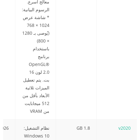
معالج أسرع.
الرسوم البيانية:
* شاشة عرض
1024 × 768
(يُوصى بـ 1280
× 800)
باستخدام
برنامج
OpenGL®
2.0 لون 16
بت. يتم تعطيل
الميزات ثلاثية
الأبعاد بأقل من
512 ميجابايت
من VRAM
v2020
1.8 GB
نظام التشغيل:
2026
Windows 10