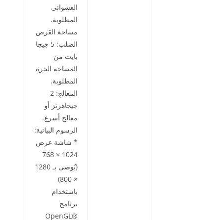
العشوائي
المطلوبة.
مساحة القرص
الصلب: 5 جيجا
بايت من
المساحة الحرة
المطلوبة.
المعالج: 2
جيجاهرتز أو
معالج أسرع.
الرسوم البيانية:
* شاشة عرض
1024 × 768
(يُوصى بـ 1280
× 800)
باستخدام
برنامج
OpenGL®