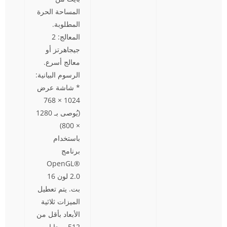
المساحة الحرة
المطلوبة.
المعالج: 2
جيجاهرتز أو
معالج أسرع.
الرسوم البيانية:
* شاشة عرض
1024 × 768
(يُوصى بـ 1280
× 800)
باستخدام
برنامج
OpenGL®
2.0 لون 16
بت. يتم تعطيل
الميزات ثلاثية
الأبعاد بأقل من
512 ميجابايت