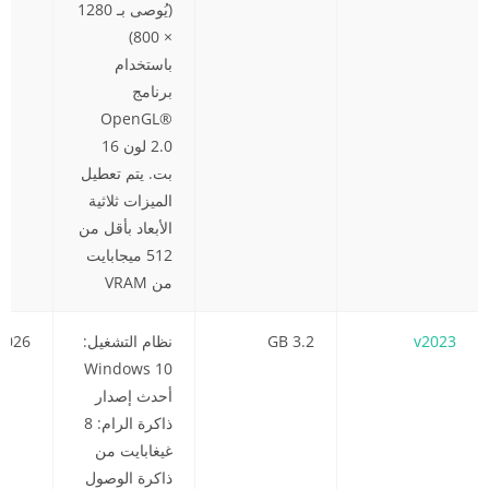
(يُوصى بـ 1280
× 800)
باستخدام
برنامج
OpenGL®
2.0 لون 16
بت. يتم تعطيل
الميزات ثلاثية
الأبعاد بأقل من
512 ميجابايت
من VRAM
v2023
3.2 GB
نظام التشغيل:
2026
Windows 10
أحدث إصدار
ذاكرة الرام: 8
غيغابايت من
ذاكرة الوصول