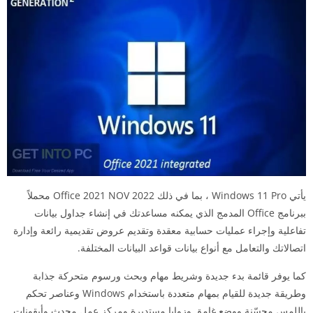
يأتي Windows 11 Pro ، بما في ذلك Office 2021 NOV 2022 محملاً
ببرنامج Office المدمج الذي يمكنه مساعدتك في إنشاء جداول بيانات
تفاعلية وإجراء عمليات حسابية معقدة وتقديم عروض تقديمية رائعة وإدارة
اتصالاتك والتعامل مع أنواع بيانات قواعد البيانات المختلفة.
كما يوفر قائمة بدء جديدة وشريط مهام وبحث ورسوم متحركة جذابة
وطريقة جديدة للقيام بمهام متعددة باستخدام Windows وعناصر تحكم
باللمس محسّنة ووضع غامق وزوايا مستديرة ومركز عمل محدث وأيقونات