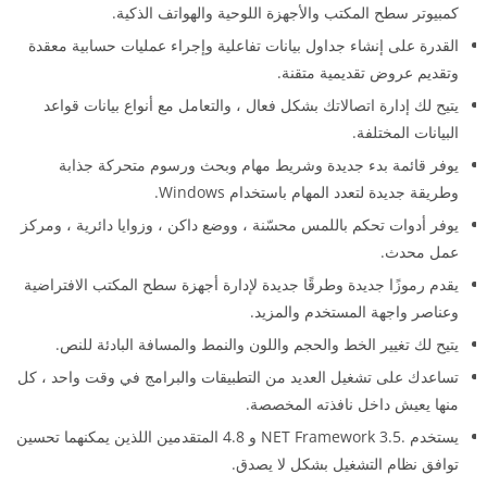
كمبيوتر سطح المكتب والأجهزة اللوحية والهواتف الذكية.
القدرة على إنشاء جداول بيانات تفاعلية وإجراء عمليات حسابية معقدة
وتقديم عروض تقديمية متقنة.
يتيح لك إدارة اتصالاتك بشكل فعال ، والتعامل مع أنواع بيانات قواعد
البيانات المختلفة.
يوفر قائمة بدء جديدة وشريط مهام وبحث ورسوم متحركة جذابة
وطريقة جديدة لتعدد المهام باستخدام Windows.
يوفر أدوات تحكم باللمس محسّنة ، ووضع داكن ، وزوايا دائرية ، ومركز
عمل محدث.
يقدم رموزًا جديدة وطرقًا جديدة لإدارة أجهزة سطح المكتب الافتراضية
وعناصر واجهة المستخدم والمزيد.
يتيح لك تغيير الخط والحجم واللون والنمط والمسافة البادئة للنص.
تساعدك على تشغيل العديد من التطبيقات والبرامج في وقت واحد ، كل
منها يعيش داخل نافذته المخصصة.
يستخدم .NET Framework 3.5 و 4.8 المتقدمين اللذين يمكنهما تحسين
توافق نظام التشغيل بشكل لا يصدق.